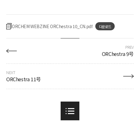
ORCHEM WEBZINE ORChestra 10_CN
다운로드
PREV
ORChestra 9号
NEXT
ORChestra 11号