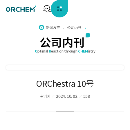
홈
新闻发布
公司内刊
으
公
司
内
刊
로
가
기
O
ptimal
R
eaction through
CHEM
istry
ORChestra 10号
관리자
2024. 10. 02
558