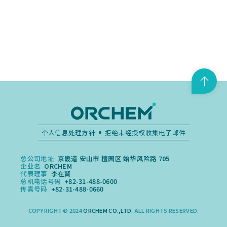
T
o
p
个人信息处理方针
拒绝未经授权收集电子邮件
总公司地址
京畿道 安山市 檀园区 始华风险路 705
企业名
ORCHEM
代表理事
李在賢
总机电话号码
+82-31-488-0600
传真号码
+82-31-488-0660
COPYRIGHT © 2024
ORCHEM CO.,LTD
. ALL RIGHTS RESERVED.