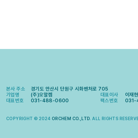
본사 주소
경기도 안산시 단원구 시화벤처로 705
기업명
(주)오알켐
대표이사
이재
대표번호
031-488-0600
팩스번호
031-
COPYRIGHT © 2024
ORCHEM CO.,LTD
. ALL RIGHTS RESERV