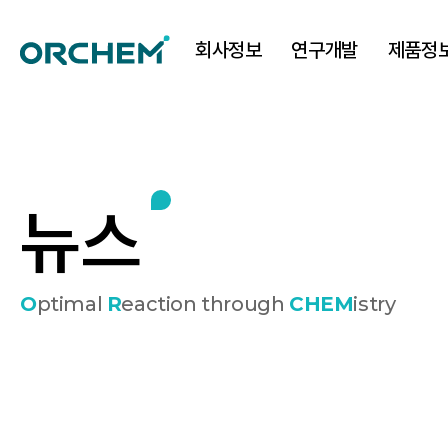
회사정보
연구개발
제품정
뉴
스
O
ptimal
R
eaction through
CHEM
istry