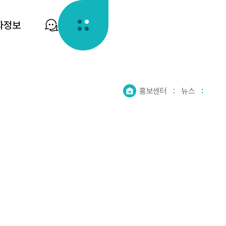
자정보
홈
홍보센터
뉴스
으
로
가
기