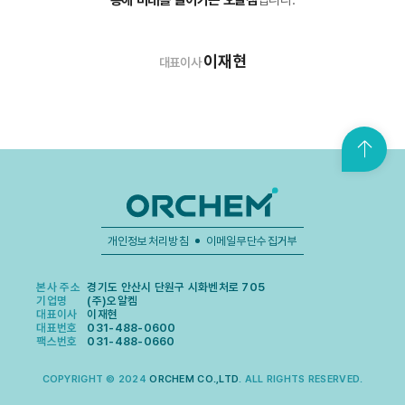
이재현
대표이사
맨
위
로
가
기
개인정보처리방침
이메일무단수집거부
본사 주소
경기도 안산시 단원구 시화벤처로 705
기업명
(주)오알켐
대표이사
이재현
대표번호
031-488-0600
팩스번호
031-488-0660
COPYRIGHT © 2024
ORCHEM CO.,LTD
. ALL RIGHTS RESERVED.