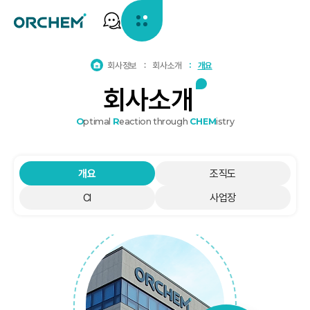
홈
회사정보
회사소개
개요
으
회
사
소
개
로
가
기
O
ptimal
R
eaction through
CHEM
istry
개요
조직도
CI
사업장