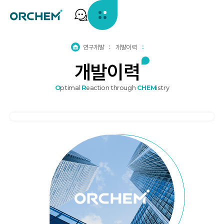
홈
연구개발
개발이력
으
개
발
이
력
로
가
기
O
ptimal
R
eaction through
CHEM
istry