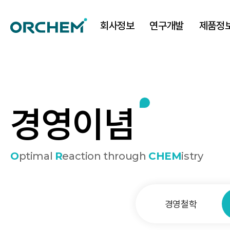
회사정보
연구개발
제품정
경
영
이
념
O
ptimal
R
eaction through
CHEM
istry
경영철학