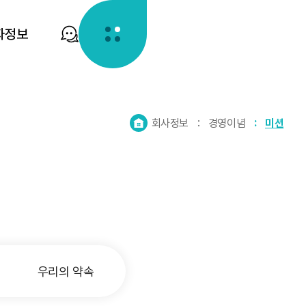
자정보
홈
회사정보
경영이념
미션
으
로
가
기
우리의 약속