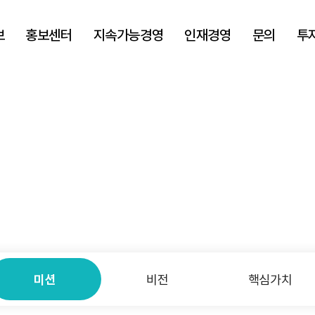
보
홍보센터
지속가능경영
인재경영
문의
투
미션
비전
핵심가치