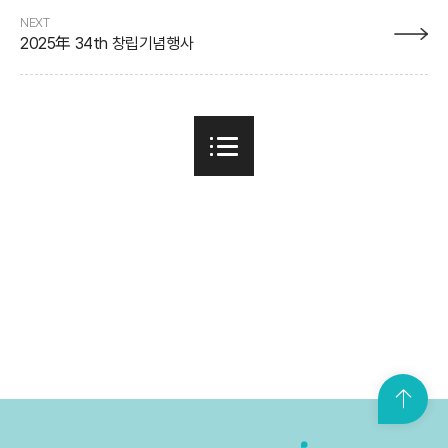
NEXT
2025年 34th 창립기념행사
맨
위
로
가
기