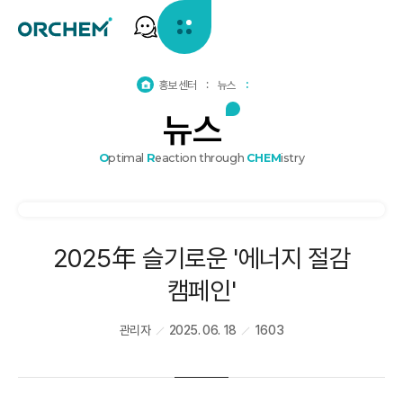
홈
홍보센터
뉴스
으
뉴
스
로
가
기
O
ptimal
R
eaction through
CHEM
istry
2025年 슬기로운 '에너지 절감
캠페인'
관리자
2025. 06. 18
1603