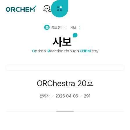
홈
홍보센터
사보
으
사
보
로
가
기
O
ptimal
R
eaction through
CHEM
istry
ORChestra 20호
관리자
2026. 04. 06
291