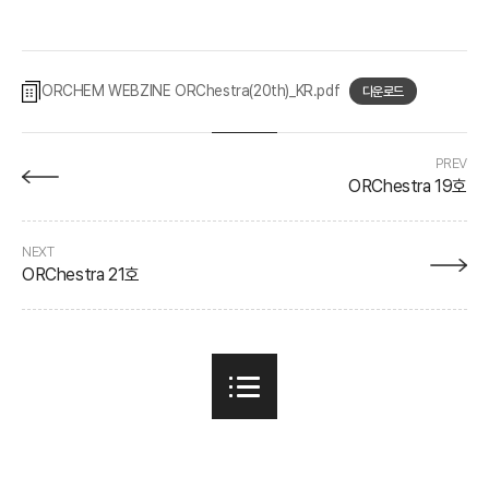
ORCHEM WEBZINE ORChestra(20th)_KR
다운로드
PREV
ORChestra 19호
NEXT
ORChestra 21호