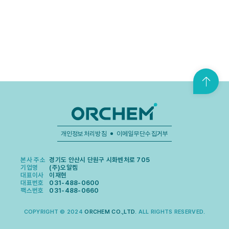
맨
위
로
가
기
개인정보처리방침
이메일무단수집거부
본사 주소
경기도 안산시 단원구 시화벤처로 705
기업명
(주)오알켐
대표이사
이재현
대표번호
031-488-0600
팩스번호
031-488-0660
COPYRIGHT © 2024
ORCHEM CO.,LTD
. ALL RIGHTS RESERVED.